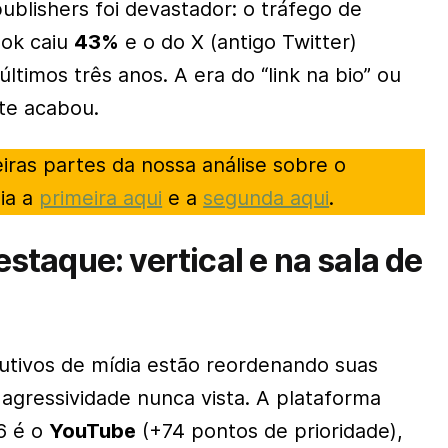
publishers
foi devastador: o tráfego de
ook caiu
43%
e o do X (antigo Twitter)
ltimos três anos. A era do “link na bio” ou
te acabou.
iras partes da nossa análise sobre o
eia a
primeira aqui
e a
segunda aqui
.
staque: vertical e na sala de
cutivos de mídia estão reordenando suas
agressividade nunca vista. A plataforma
6 é o
YouTube
(+74 pontos de prioridade),