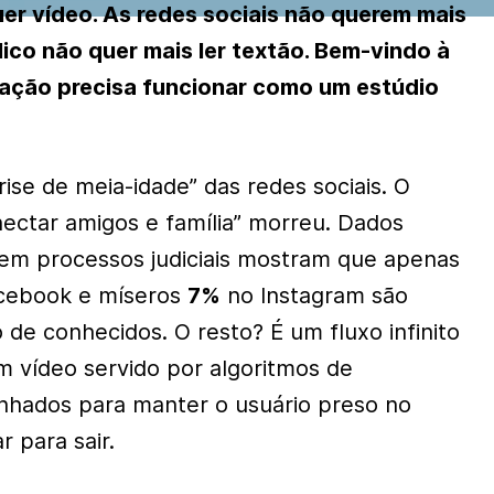
uer vídeo. As redes sociais não querem mais
blico não quer mais ler textão. Bem-vindo à
dação precisa funcionar como um estúdio
ise de meia-idade” das redes sociais. O
ectar amigos e família” morreu. Dados
em processos judiciais mostram que apenas
cebook e míseros
7%
no Instagram são
de conhecidos. O resto? É um fluxo infinito
 vídeo servido por algoritmos de
hados para manter o usuário preso no
r para sair.