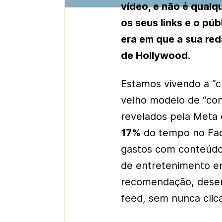
vídeo, e não é qualq
os seus links e o pú
era em que a sua re
de Hollywood.
Estamos vivendo a “cr
velho modelo de “con
revelados pela Meta 
17%
do tempo no Fa
gastos com conteúdo 
de entretenimento em
recomendação, desen
feed
, sem nunca clica