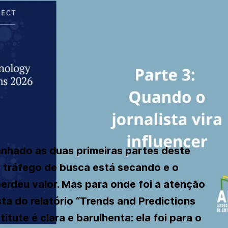
hado as duas primeiras partes deste
o tráfego de busca está secando e o
erdeu valor. Mas para onde foi a atenção
ta do relatório “Trends and Predictions
itute é clara e barulhenta: ela foi para o