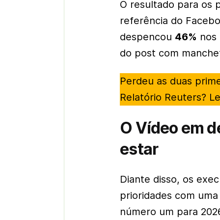
O resultado para os
referência do Faceb
despencou
46%
nos ú
do post com manche
Perdeu as duas prime
Relatório Reuters? L
O Vídeo em de
estar
Diante disso, os exe
prioridades com uma 
número um para 202