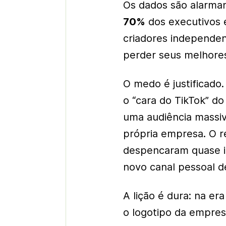
Os dados são alarman
70%
dos executivos 
criadores independen
perder seus melhore
O medo é justificado.
o “cara do TikTok” d
uma audiência massiva
própria empresa. O r
despencaram quase i
novo canal pessoal d
A lição é dura: na er
o logotipo da empres