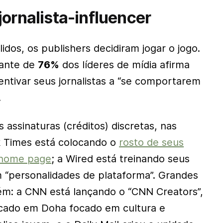
jornalista-influencer
lidos, os
publishers
decidiram jogar o jogo.
nante de
76%
dos líderes de mídia afirma
entivar seus jornalistas a “se comportarem
.
as assinaturas (créditos) discretas, nas
 Times
está colocando o
rosto de seus
 home page
; a
Wired
está treinando seus
 “personalidades de plataforma”. Grandes
ém: a CNN está lançando o “CNN Creators”,
cado em Doha focado em cultura e