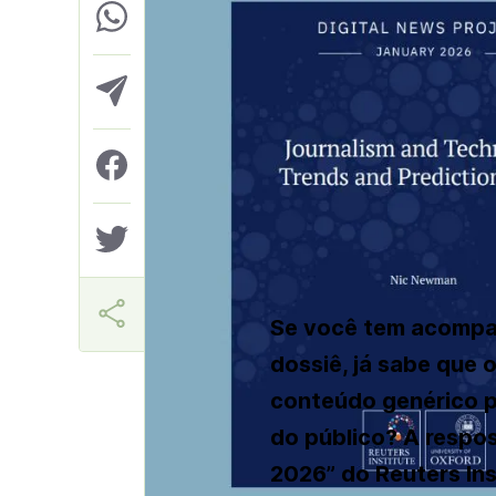
Márcia Miranda
Se você tem acompan
dossiê, já sabe que 
conteúdo genérico p
do público? A respos
2026” do Reuters Inst