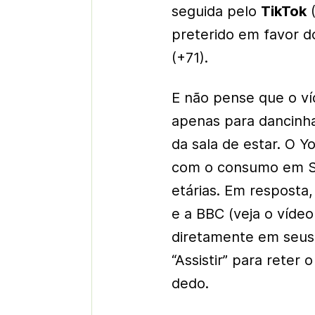
seguida pelo
TikTok
(
preterido em favor d
(+71).
E não pense que o víd
apenas para dancinha
da sala de estar. O Y
com o consumo em Sm
etárias. Em resposta,
e a
BBC
(veja o vídeo
diretamente em seus p
“Assistir” para reter
dedo.