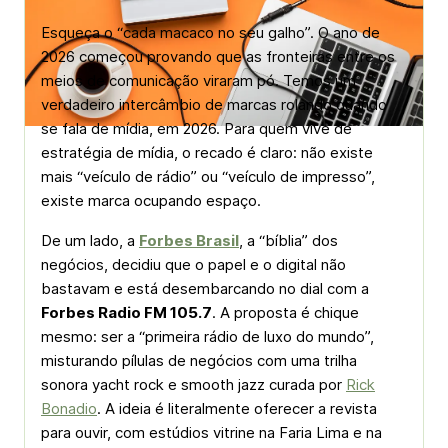
Esqueça o “cada macaco no seu galho”. O ano de
2026 começou provando que as fronteiras entre os
meios de comunicação viraram pó. Temos um
verdadeiro intercâmbio de marcas rolando quando
se fala de mídia, em 2026. Para quem vive de
estratégia de mídia, o recado é claro: não existe
mais “veículo de rádio” ou “veículo de impresso”,
existe marca ocupando espaço.
De um lado, a
Forbes Brasil
, a “bíblia” dos
negócios, decidiu que o papel e o digital não
bastavam e está desembarcando no
dial
com a
Forbes Radio FM 105.7
. A proposta é chique
mesmo: ser a “primeira rádio de luxo do mundo”,
misturando pílulas de negócios com uma trilha
sonora
yacht rock
e
smooth jazz
curada por
Rick
Bonadio
. A ideia é literalmente oferecer a revista
para ouvir, com estúdios vitrine na Faria Lima e na