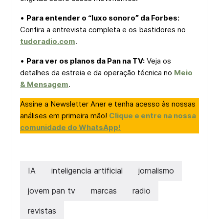
•
Para entender o “luxo sonoro” da Forbes:
Confira a entrevista completa e os bastidores no
tudoradio.com
.
•
Para ver os planos da Pan na TV:
Veja os
detalhes da estreia e da operação técnica no
Meio
& Mensagem
.
Assine a Newsletter Aner e tenha acesso às nossas
análises em primeira mão!
Clique e entre na nossa
comunidade do WhatsApp!
IA
inteligencia artificial
jornalismo
jovem pan tv
marcas
radio
revistas