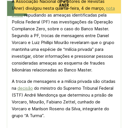
A Associação Nacional de Editores de Revistas
(Aner) divulgou nesta quarta-feira, 4 de março,
nota
oficial
repudiando as ameaças identificadas pela
Polícia Federal (PF) nas investigações da Operação
Compliance Zero, sobre o caso do Banco Master.
Segundo a PF, trocas de mensagens entre Daniel
Vorcaro e Luiz Phillipi Mourão revelaram que o grupo
mantinha uma espécie de “milícia privada” para
investigar, obter informações e pressionar pessoas
consideradas ameaças ao esquema de fraudes
bilionárias relacionadas ao Banco Master.
A troca de mensagens e a milícia privada são citadas
na
decisão
do ministro do Supremo Tribunal Federal
(STF) André Mendonça que determinou a prisão de
Vorcaro, Mourão, Fabiano Zettel, cunhado de
Vorcaro e Marilson Roseno da Silva, integrante do
grupo “A Turma”.