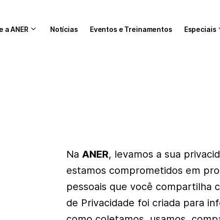
e a ANER
Notícias
Eventos e Treinamentos
Especiais
Na
ANER
, levamos a sua privacid
estamos comprometidos em prot
pessoais que você compartilha c
de Privacidade foi criada para i
como coletamos, usamos, compa