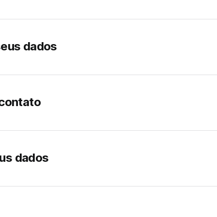
seus dados
contato
us dados