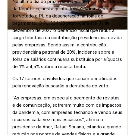
No último dia do prazo para decisão pela Presidência
da República, nesta quinta-feira, 23 de novembro,
foi vetado o PL da desoneração na folha de
pagamento. O PL 334/23 prorrogaria até 31 de
dezembro de 2027 o benefício fiscal que reduz a
carga tributária da contribuição previdenciária devida
pelas empresas. Sendo assim, a contribuição
previdenciária patronal de 20%, incidente sobre a
folha de salários continuaria substituída por alíquotas
de 1% a 4,5% sobre a receita bruta.
Os 17 setores envolvidos que seriam beneficiados
pela renovação buscarão a derrubada do veto.
“As empresas, em especial o segmento de revistas
e de comunicação, sofreram muito com os impactos
da pandemia, com empresas fechando e vendo seus
recursos cada vez mais escassos”, afirma o
presidente da Aner, Rafael Soriano, citando a grande
redução nos pontos de vendas físicos e a grande