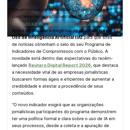
Em um cenário de mídia onde a desinformação é
constantemente instrumentalizada, o
Projor
(Instituto para o Desenvolvimento do Jornalismo)
acaba de anunciar a exigência de uma
Política de
Uso de Inteligência Artificial (IA)
para que sites
de notícias obtenham o selo do seu Programa de
Indicadores de Compromissos com o Público. A
novidade está dentro das expectativas do recém-
lançado
Reuters Digital Report 2026
, que destaca
a necessidade vital de as empresas jornalísticas
buscarem formas ágeis e eficientes de aumentar a
credibilidade e atestar a procedência de seus
conteúdos.
“O novo indicador exigirá que as organizações
jornalísticas participantes do programa demonstrem
ter uma política formal e clara sobre o uso de IA em
seus processos, desde a coleta e a apuração de