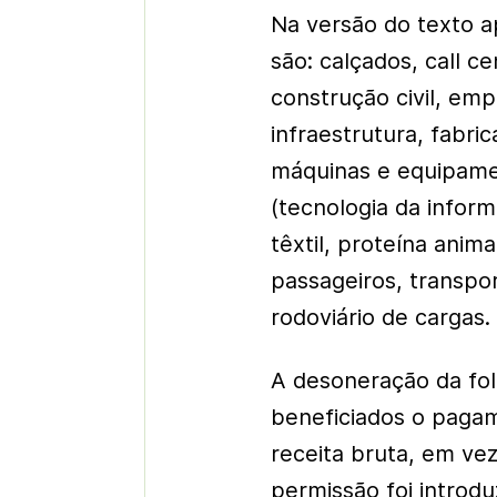
Na versão do texto a
são: calçados, call c
construção civil, em
infraestrutura, fabri
máquinas e equipamen
(tecnologia da infor
têxtil, proteína anim
passageiros, transpor
rodoviário de cargas.
A desoneração da fo
beneficiados o pagam
receita bruta, em vez
permissão foi introd