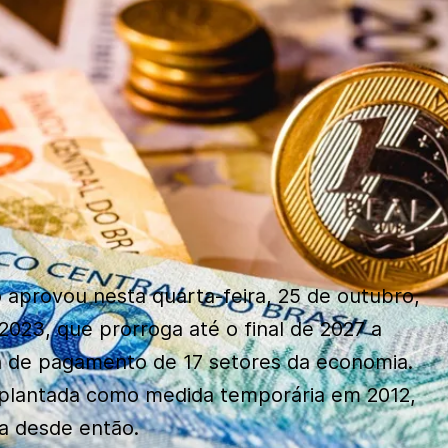
 aprovou nesta quarta-feira, 25 de outubro,
2023, que prorroga até o final de 2027 a
a de pagamento de 17 setores da economia.
mplantada como medida temporária em 2012,
a desde então.