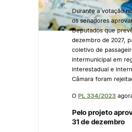
Durante a votação no
os senadores aprovar
Deputados que prevê 
dezembro de 2027, pa
coletivo de passageiro
intermunicipal em reg
interestadual e inte
Câmara foram rejeita
O
PL 334/2
023
agora
Pelo projeto apro
31 de dezembro