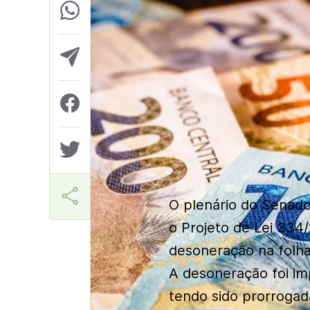
Márcia Miranda
O plenário do Senado
o Projeto de Lei 334/
desoneração na folh
A desoneração foi i
tendo sido prorrogad