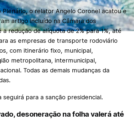
 Plenário, o relator Angelo Coronel acatou e
am artigo incluído na Câmara dos
a redução de alíquota de 2% para 1%, até
ra as empresas de transporte rodoviário
s, com itinerário fixo, municipal,
ião metropolitana, intermunicipal,
rnacional. Todas as demais mudanças da
das.
 seguirá para a sanção presidencial.
vado, desoneração na folha valerá até