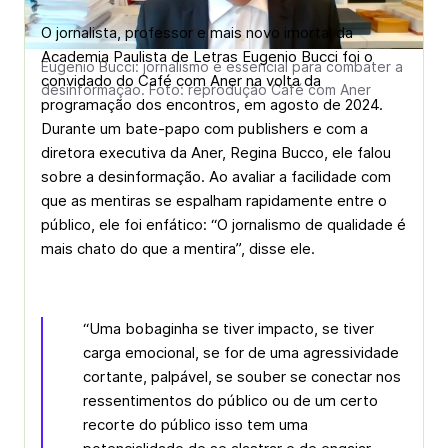
O jornalista, professor e mais novo imortal da
Academia Paulista de Letras Eugenio Bucci foi o
Eugenio Bucci: jornalismo é essencial para combater a
convidado do Café com Aner na volta da
desinformação. Foto: reprodução Café com Aner
programação dos encontros, em agosto de 2024.
Durante um bate-papo com publishers e com a
diretora executiva da Aner, Regina Bucco, ele falou
sobre a desinformação. Ao avaliar a facilidade com
que as mentiras se espalham rapidamente entre o
público, ele foi enfático: “O jornalismo de qualidade é
mais chato do que a mentira”, disse ele.
“Uma bobaginha se tiver impacto, se tiver
carga emocional, se for de uma agressividade
cortante, palpável, se souber se conectar nos
ressentimentos do público ou de um certo
recorte do público isso tem uma