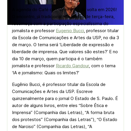
A agenda do Café com Aner está de volta em 2026!
O encontro, já tradicional nas tardes de terça-feira,
recomeça com a participação especialíssima do
jornalista e professor
Eugenio Bucci
, professor titular
da Escola de Comunicações e Artes da USP, no dia 3
de março. O tema será ‘Liberdade de expressão e
liberdade de imprensa. Que valores são estes?’ E no
dia 10 de março, quem participa é o também
jornalista e professor
Ricardo Gandour
, com o tema
‘IA e jornalismo: Quais os limites?’
Eugênio Bucci, é professor titular da Escola de
Comunicações e Artes da USP. Escreve
quinzenalmente para o jornal O Estado de S. Paulo. É
autor de alguns livros, entre eles “Sobre Ética e
Imprensa” (Companhia das Letras), “A forma bruta
dos protestos” (Companhia das Letras”), “O Estado
de Narciso” (Companhia das Letras), “A