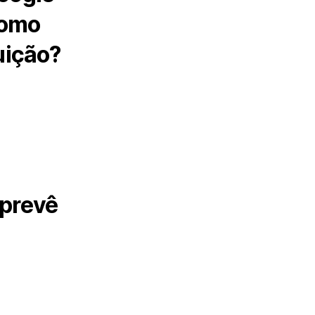
como
uição?
 prevê