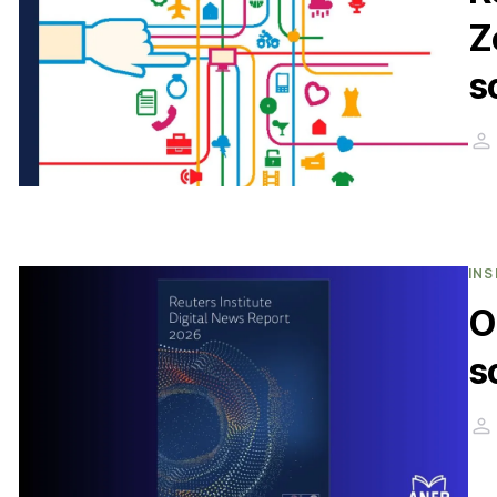
Z
s
INS
O
s