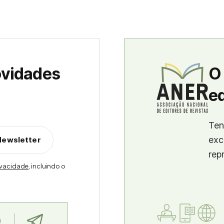
ovidades
O
ed
Ten
exc
Newsletter
rep
rivacidade
, incluindo o