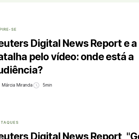
PIRE-SE
euters Digital News Report e a
atalha pelo vídeo: onde está a
udiência?
Márcia Miranda
5min
STAQUES
euters Digital News Report, "