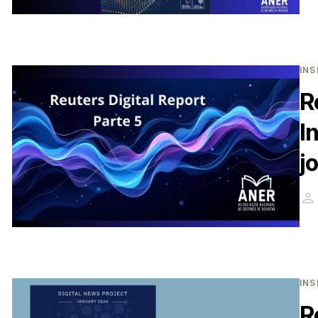
INS
R
I
j
INS
R