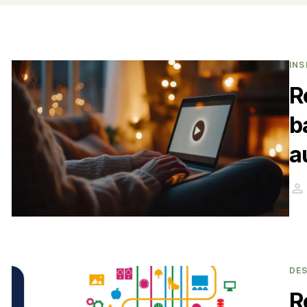
INS
R
b
a
DE
R