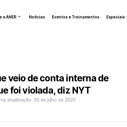
e a ANER
Notícias
Eventos e Treinamentos
Especiais
ue veio de conta interna de
e foi violada, diz NYT
ima atualização: 20 de julho de 2020