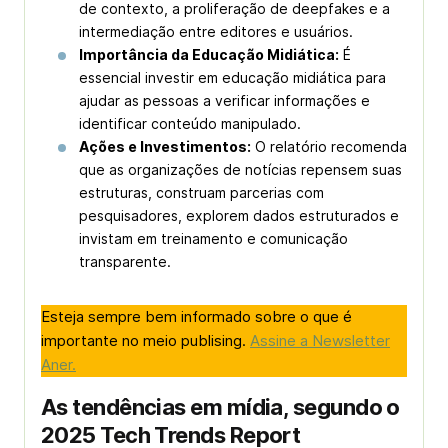
de contexto, a proliferação de
deepfakes
e a
intermediação entre editores e usuários.
Importância da Educação Midiática:
É
essencial investir em educação midiática para
ajudar as pessoas a verificar informações e
identificar conteúdo manipulado.
Ações e Investimentos:
O relatório recomenda
que as organizações de notícias repensem suas
estruturas, construam parcerias com
pesquisadores, explorem dados estruturados e
invistam em treinamento e comunicação
transparente.
Esteja sempre bem informado sobre o que é
importante no meio publising.
Assine a Newsletter
Aner.
As tendências em mídia, segundo o
2025 Tech Trends Report