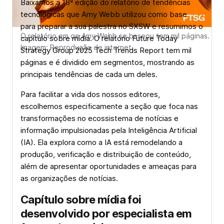
Baixamos a 18ª edição do relatório de tendências
tecnológicas que Amy Webb utilizou como base
para preparar a sua palestra no SXSW e resumimos o
O relatório em qe Amy Webb se baseou tem mil páginas.
capítulo sobre mídia. O relatório Future Today
Imagem: Reprodução de internet
Strategy Group 2025 Tech Trends Report tem mil
páginas e é dividido em segmentos, mostrando as
principais tendências de cada um deles.
Para facilitar a vida dos nossos editores,
escolhemos especificamente a seção que foca nas
transformações no ecossistema de notícias e
informação impulsionadas pela Inteligência Artificial
(IA). Ela explora como a IA está remodelando a
produção, verificação e distribuição de conteúdo,
além de apresentar oportunidades e ameaças para
as organizações de notícias.
Capítulo sobre mídia foi
desenvolvido por especialista em