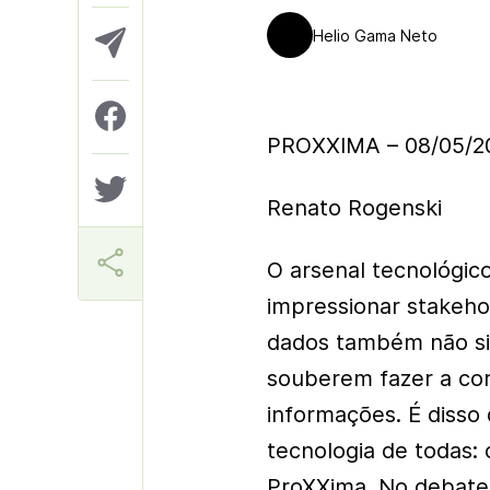
Helio Gama Neto
PROXXIMA – 08/05/2
Renato Rogenski
O arsenal tecnológic
impressionar stakeh
dados também não sig
souberem fazer a cor
informações. É disso 
tecnologia de todas: 
ProXXima. No debate,