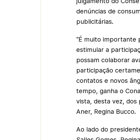
julgamento do Consel
denúncias de consum
publicitárias.
“É muito importante 
estimular a particip
possam colaborar ava
participação certamen
contatos e novos ân
tempo, ganha o Cona
vista, desta vez, dos
Aner, Regina Bucco.
Ao lado do president
Salles Gomes, Regina