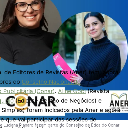
l de Editores de Revistas (Aner) tem, agora,
mbros do
Conselho Nacional de
Publicitária (Conar)
.
Aline Gobi
(Revista
ueijó
(Edicase Gestão de Negócios) e
 Simples) foram indicados pela Aner e agora
e que vai participar das sessões de
 e Luciana Pianaro fazem parte do Conselho de Ética do Conar