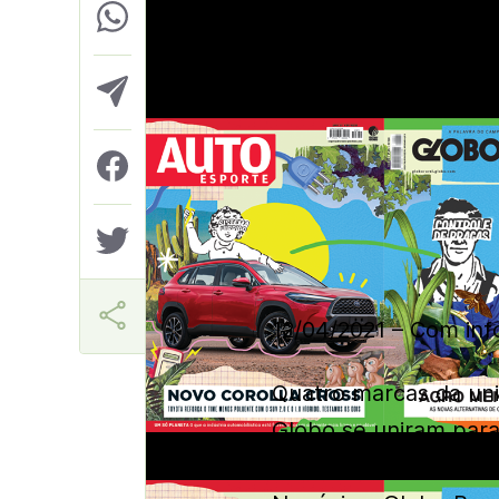
Helio Gama Neto
12/04/2021 –
Com info
Quatro marcas da uni
Globo se uniram para
em suas capas. Em su