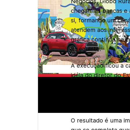
Negócios, Globo Rur
chegam às bancas e 
si, formando um cená
atendem aos interess
gráfica contínua na 
à seguinte.
A execução ficou a c
idéia do diretor do Es
de arte Alex Cassalh
trabalhou com o recu
cortou, pintou e fot
O resultado é uma i