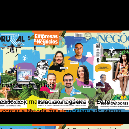
rmações da Editora
dade de jornalismo de negócios da Editora
 contar a história mais importante do século
a edição de abril, Auto Esporte, Época