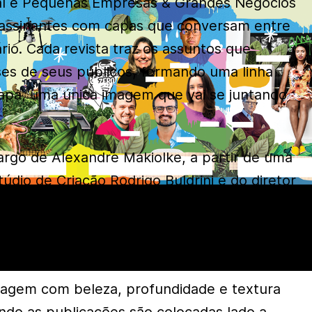
al e Pequenas Empresas & Grandes Negócios
assinantes com capas que conversam entre
rio. Cada revista traz os assuntos que
es de seus públicos, formando uma linha
capa, uma única imagem que vai se juntando
argo de Alexandre Makiolke, a partir de uma
túdio de Criação Rodrigo Buldrini e do diretor
o. Makiolke, conhecido como Bisner,
rso da colagem: desenhou, imprimiu,
ografou imagens em papéis diferentes.
magem com beleza, profundidade e textura