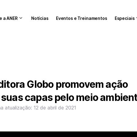
e a ANER
Notícias
Eventos e Treinamentos
Especiais
Editora Globo promovem ação
 suas capas pelo meio ambien
ma atualização: 12 de abril de 2021