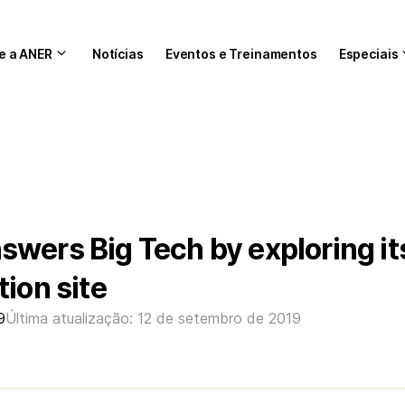
e a ANER
Notícias
Eventos e Treinamentos
Especiais
wers Big Tech by exploring i
tion site
9
Última atualização: 12 de setembro de 2019