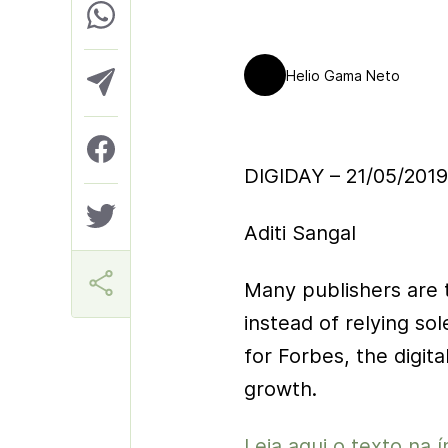
Helio Gama Neto
DIGIDAY – 21/05/201
Aditi Sangal
Many publishers are t
instead of relying so
for Forbes, the digita
growth.
Leia aqui o texto na í