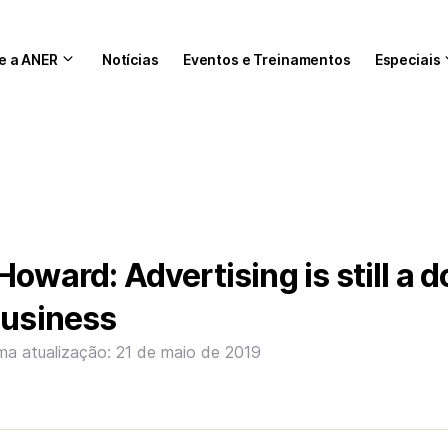
e a ANER
Notícias
Eventos e Treinamentos
Especiais
oward: Advertising is still a 
business
ima atualização: 21 de maio de 2019