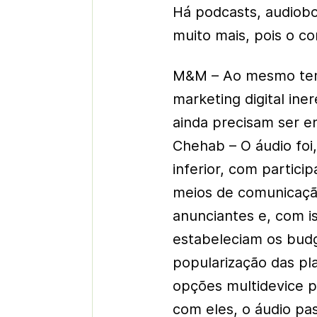
Há podcasts, audiobo
muito mais, pois o c
M&M – Ao mesmo temp
marketing digital ine
ainda precisam ser e
Chehab – O áudio foi
inferior, com partic
meios de comunicação.
anunciantes e, com i
estabeleciam os bud
popularização das pl
opções multidevice p
com eles, o áudio pa