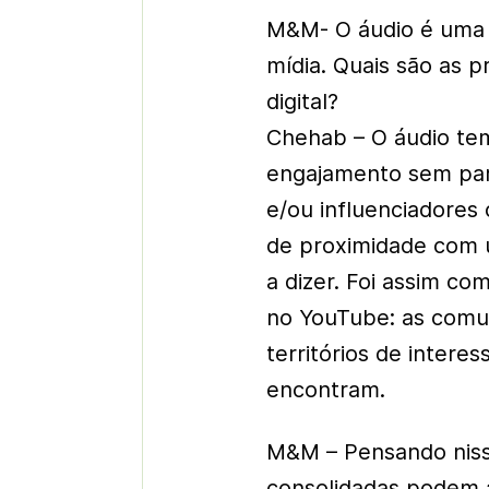
M&M- O áudio é uma d
mídia. Quais são as p
digital?
Chehab – O áudio tem
engajamento sem para
e/ou influenciadores 
de proximidade com u
a dizer. Foi assim co
no YouTube: as comu
territórios de intere
encontram.
M&M – Pensando niss
consolidadas podem a