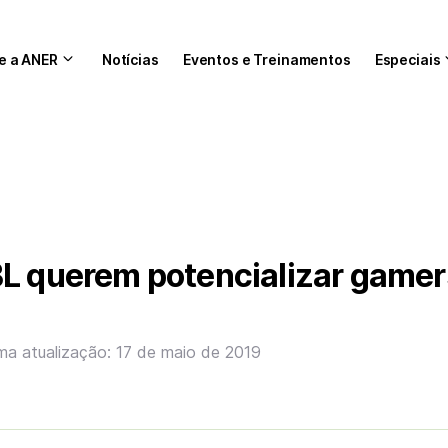
e a ANER
Notícias
Eventos e Treinamentos
Especiais
BL querem potencializar gamer
ima atualização: 17 de maio de 2019