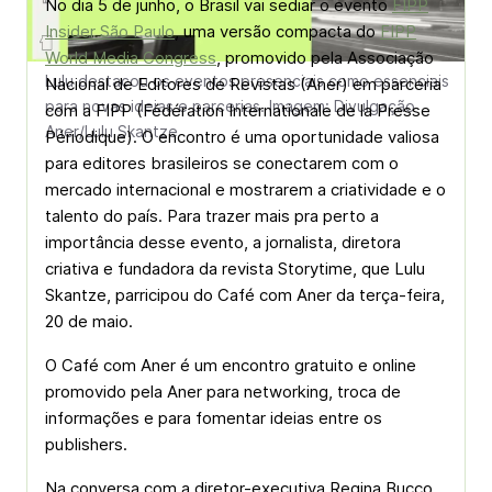
No dia 5 de junho, o Brasil vai sediar o evento
FIPP
Insider São Paulo
, uma versão compacta do
FIPP
World Media Congress
, promovido pela Associação
Lulu destacou os eventos presenciais como essenciais
Nacional de Editores de Revistas (Aner) em parceria
para novas ideias e parcerias. Imagem: Divulgação
com a FIPP (Fédération Internationale de la Presse
Aner/Lulu Skantze
Périodique). O encontro é uma oportunidade valiosa
para editores brasileiros se conectarem com o
mercado internacional e mostrarem a criatividade e o
talento do país. Para trazer mais pra perto a
importância desse evento, a jornalista, diretora
criativa e fundadora da revista Storytime, que Lulu
Skantze, parricipou do Café com Aner da terça-feira,
20 de maio.
O Café com Aner é um encontro gratuito e online
promovido pela Aner para networking, troca de
informações e para fomentar ideias entre os
publishers.
Na conversa com a diretor-executiva Regina Bucco,