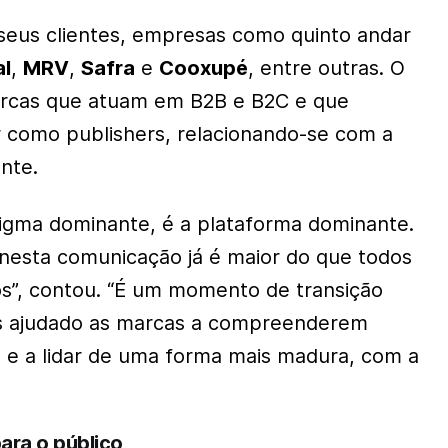
seus clientes, empresas como quinto andar
l
,
MRV
,
Safra
e
Cooxupé
, entre outras. O
marcas que atuam em B2B e B2C e que
ar como
publishers
, relacionando-se com a
nte.
adigma dominante, é a plataforma dominante.
 nesta comunicação já é maior do que todos
os”, contou. “É um momento de transição
os ajudado as marcas a compreenderem
 e a lidar de uma forma mais madura, com a
ara o público