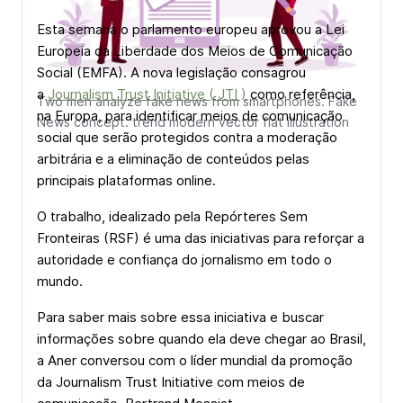
Esta semana o parlamento europeu aprovou a Lei
Europeia da Liberdade dos Meios de Comunicação
Social (EMFA). A nova legislação consagrou
a
Journalism Trust Initiative ( JTI )
como referência,
Two men analyze fake news from smartphones. Fake
na Europa, para identificar meios de comunicação
News concept. trend modern vector flat illustration
social que serão protegidos contra a moderação
arbitrária e a eliminação de conteúdos pelas
principais plataformas online.
O trabalho, idealizado pela Repórteres Sem
Fronteiras (RSF) é uma das iniciativas para reforçar a
autoridade e confiança do jornalismo em todo o
mundo.
Para saber mais sobre essa iniciativa e buscar
informações sobre quando ela deve chegar ao Brasil,
a Aner conversou com o líder mundial da promoção
da Journalism Trust Initiative com meios de