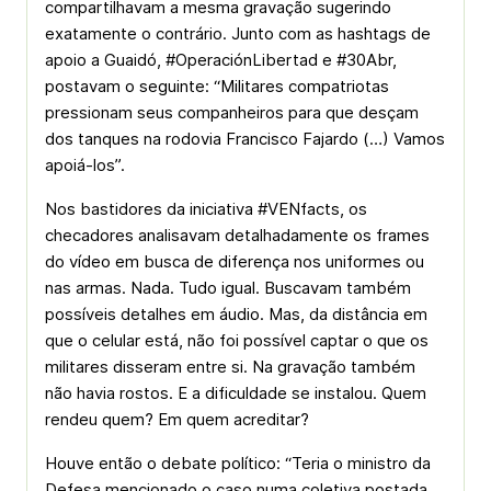
compartilhavam a mesma gravação sugerindo
exatamente o contrário. Junto com as hashtags de
apoio a Guaidó, #OperaciónLibertad e #30Abr,
postavam o seguinte: “Militares compatriotas
pressionam seus companheiros para que desçam
dos tanques na rodovia Francisco Fajardo (…) Vamos
apoiá-los”.
Nos bastidores da iniciativa #VENfacts, os
checadores analisavam detalhadamente os frames
do vídeo em busca de diferença nos uniformes ou
nas armas. Nada. Tudo igual. Buscavam também
possíveis detalhes em áudio. Mas, da distância em
que o celular está, não foi possível captar o que os
militares disseram entre si. Na gravação também
não havia rostos. E a dificuldade se instalou. Quem
rendeu quem? Em quem acreditar?
Houve então o debate político: “Teria o ministro da
Defesa mencionado o caso numa coletiva postada