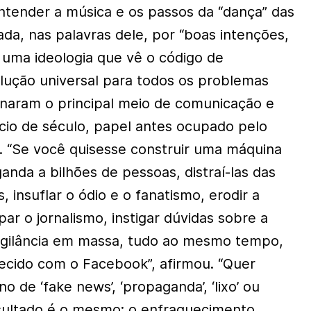
entender a música e os passos da “dança” das
da, nas palavras dele, por “boas intenções,
e uma ideologia que vê o código de
ução universal para todos os problemas
rnaram o principal meio de comunicação e
cio de século, papel antes ocupado pelo
o. “Se você quisesse construir uma máquina
ganda a bilhões de pessoas, distraí-las das
 insuflar o ódio e o fanatismo, erodir a
par o jornalismo, instigar dúvidas sobre a
vigilância em massa, tudo ao mesmo tempo,
recido com o Facebook”, afirmou. “Quer
de ‘fake news’, ‘propaganda’, ‘lixo’ ou
esultado é o mesmo: o enfraquecimento