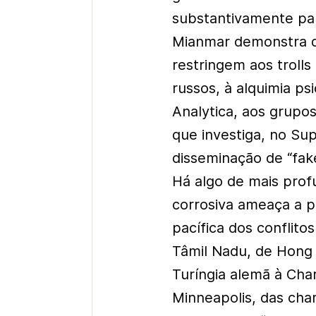
substantivamente par
Mianmar demonstra q
restringem aos trolls
russos, à alquimia p
Analytica, aos grupo
que investiga, no Su
disseminação de “fake
Há algo de mais prof
corrosiva ameaça a p
pacífica dos conflit
Tâmil Nadu, de Hong K
Turíngia alemã à Char
Minneapolis, das cha