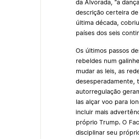
da Alvorada, “a danç
descrição certeira de
última década, cobri
países dos seis conti
Os últimos passos de
rebeldes num galinhe
mudar as leis, as red
desesperadamente, te
autorregulação geram
las alçar voo para lo
incluir mais advertên
próprio Trump. O Fa
disciplinar seu própr