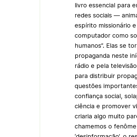
livro essencial para 
redes sociais — anima
espírito missionário 
computador como sol
humanos”. Elas se to
propaganda neste iní
rádio e pela televisã
para distribuir propa
questões importantes,
confiança social, sola
ciência e promover 
criaria algo muito pa
chamemos o fenômeno 
‘desinformação’, o r