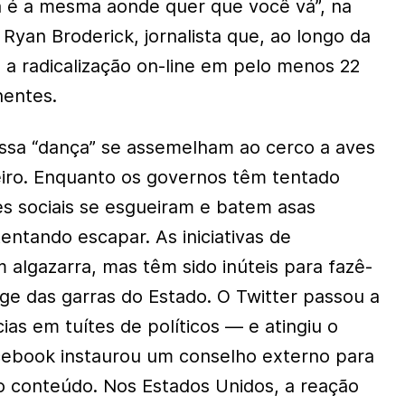
a é a mesma aonde quer que você vá”, na
 Ryan Broderick, jornalista que, ao longo da
u a radicalização on-line em pelo menos 22
nentes.
ssa “dança” se assemelham ao cerco a aves
iro. Enquanto os governos têm tentado
es sociais se esgueiram e batem asas
ntando escapar. As iniciativas de
 algazarra, mas têm sido inúteis para fazê-
nge das garras do Estado. O Twitter passou a
cias em tuítes de políticos — e atingiu o
cebook instaurou um conselho externo para
io conteúdo. Nos Estados Unidos, a reação