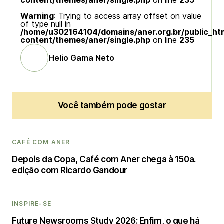
content/themes/aner/single.php
on line
235
Warning
: Trying to access array offset on value
of type null in
/home/u302164104/domains/aner.org.br/public_ht
content/themes/aner/single.php
on line
235
Helio Gama Neto
Você também pode gostar
CAFÉ COM ANER
Depois da Copa, Café com Aner chega à 150a.
edição com Ricardo Gandour
INSPIRE-SE
Future Newsrooms Study 2026: Enfim, o que há