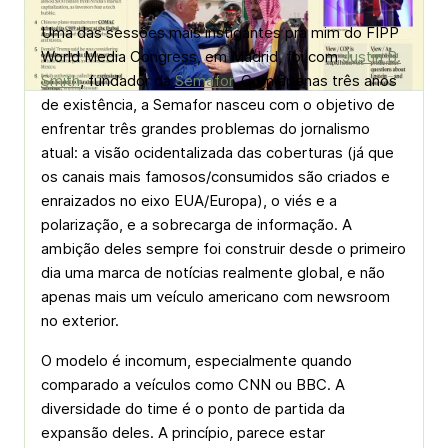
Uma das sessões mais instigantes pra mim do FIPP
World Media Congress, em Madrid, foi com
Justin B.
Smith
, fundador da
Semafor
. Com apenas três anos
de existência, a Semafor nasceu com o objetivo de
enfrentar três grandes problemas do jornalismo
atual: a visão ocidentalizada das coberturas (já que
os canais mais famosos/consumidos são criados e
enraizados no eixo EUA/Europa), o viés e a
polarização, e a sobrecarga de informação. A
ambição deles sempre foi construir desde o primeiro
dia uma marca de notícias realmente global, e não
apenas mais um veículo americano com newsroom
no exterior.
O modelo é incomum, especialmente quando
comparado a veículos como CNN ou BBC. A
diversidade do time é o ponto de partida da
expansão deles. A princípio, parece estar