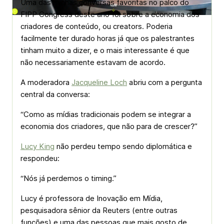
Uma das minhas conversas favoritas no palco do
FIPP Congress deste ano foi sobre a economia dos
criadores de conteúdo, ou creators. Poderia
facilmente ter durado horas já que os palestrantes
tinham muito a dizer, e o mais interessante é que
não necessariamente estavam de acordo.
A moderadora
Jacqueline Loch
abriu com a pergunta
central da conversa:
“Como as mídias tradicionais podem se integrar a
economia dos criadores, que não para de crescer?”
Lucy King
não perdeu tempo sendo diplomática e
respondeu:
“Nós já perdemos o timing.”
Lucy é professora de Inovação em Mídia,
pesquisadora sênior da Reuters (entre outras
funções) e uma das pessoas que mais gosto de