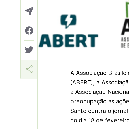
Aner
A Associação Brasilei
(ABERT), a Associaçã
a Associação Nacion
preocupação as ações j
Santo contra o jorna
no dia 18 de fevereiro