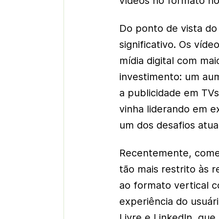
vídeos no formato hor
Do ponto de vista do
significativo. Os víd
mídia digital com ma
investimento: um au
a publicidade em TVs
vinha liderando em e
um dos desafios atua
Recentemente, come
tão mais restrito às 
ao formato vertical 
experiência do usuár
Livre e LinkedIn, que