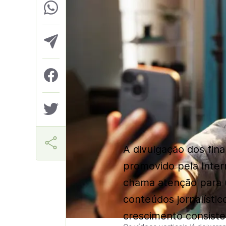
Ana Lucia Selvatici
A divulgação dos fina
promovido pela Inter
chama atenção para
conteúdos jornalísti
crescimento consiste