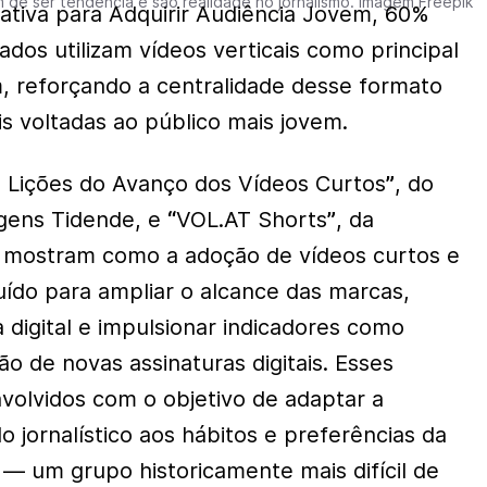
am de ser tendência e são realidade no jornalismo. Imagem Freepik
iativa para Adquirir Audiência Jovem, 60%
ados utilizam vídeos verticais como principal
, reforçando a centralidade desse formato
ais voltadas ao público mais jovem.
s Lições do Avanço dos Vídeos Curtos
”
, do
rgens Tidende, e
“
VOL.AT Shorts
”
, da
, mostram como a adoção de vídeos curtos e
uído para ampliar o alcance das marcas,
 digital e impulsionar indicadores como
o de novas assinaturas digitais. Esses
volvidos com o objetivo de adaptar a
 jornalístico aos hábitos e preferências da
 — um grupo historicamente mais difícil de