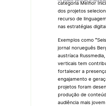
Os vídeos verticais já deixar
categoria Melhor Inic
dos projetos selecion
recurso de linguagem
nas estratégias digit
Exemplos como
“
Sei
jornal norueguês Be
austríaca Russmedia
verticais tem contrib
fortalecer a presença
engajamento e geraçã
projetos foram desen
produção de conteúdo
audiência mais jovem