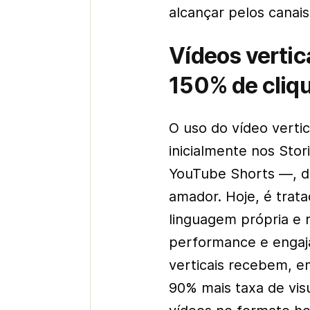
alcançar pelos canais 
Vídeos verti
150% de cliq
O uso do vídeo vertic
inicialmente nos
Stor
YouTube Shorts —, de
amador. Hoje, é trat
linguagem própria e 
performance e engaj
verticais recebem, e
90% mais taxa de vi