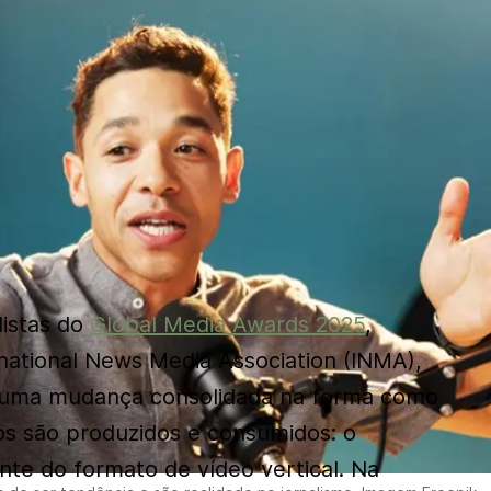
listas do
Global Media Awards 2025
,
national News Media Association (INMA),
 uma mudança consolidada na forma como
cos são produzidos e consumidos: o
nte do formato de vídeo vertical. Na