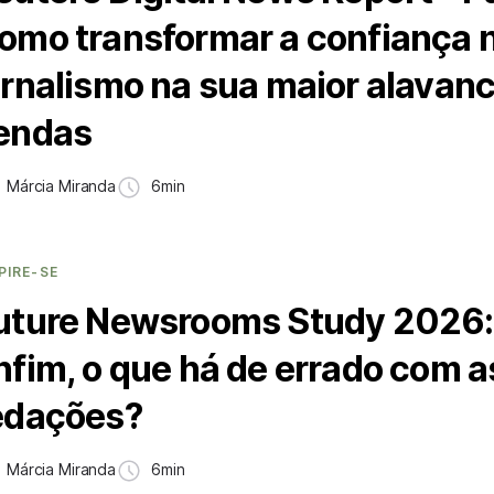
omo transformar a confiança 
ornalismo na sua maior alavan
endas
Márcia Miranda
6min
PIRE-SE
uture Newsrooms Study 2026:
nfim, o que há de errado com a
edações?
Márcia Miranda
6min