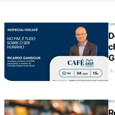
CA
D
c
G
INS
R