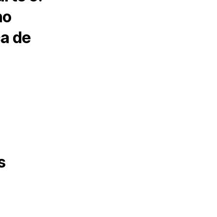
no
ca de
s