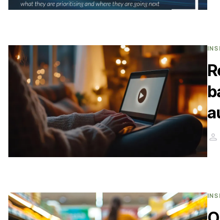
INS
R
b
a
INS
O