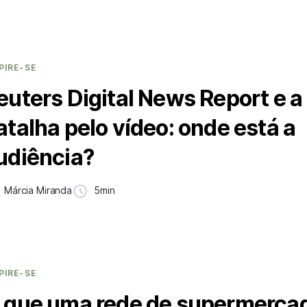
PIRE-SE
euters Digital News Report e a
atalha pelo vídeo: onde está a
udiência?
Márcia Miranda
5min
PIRE-SE
 que uma rede de supermerca