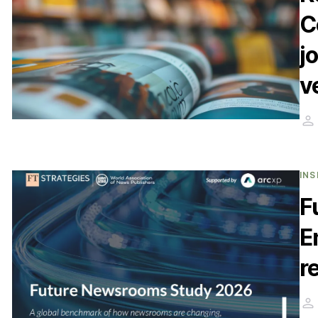
C
j
v
INS
F
E
r