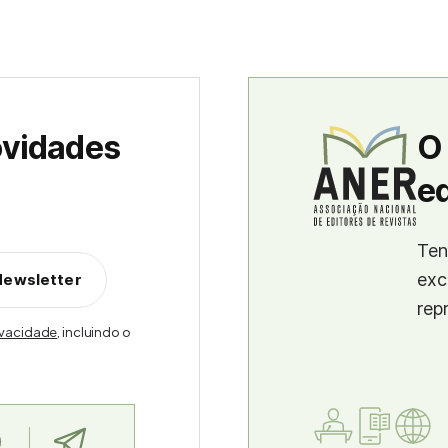
ovidades
O
ed
Ten
exc
Newsletter
rep
rivacidade
, incluindo o