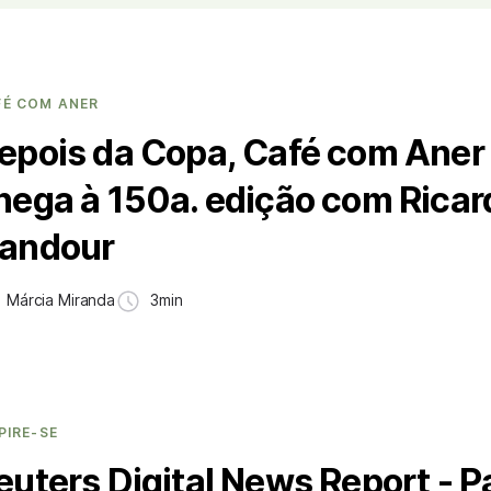
FÉ COM ANER
epois da Copa, Café com Aner
hega à 150a. edição com Ricar
andour
Márcia Miranda
3min
PIRE-SE
euters Digital News Report - Pa