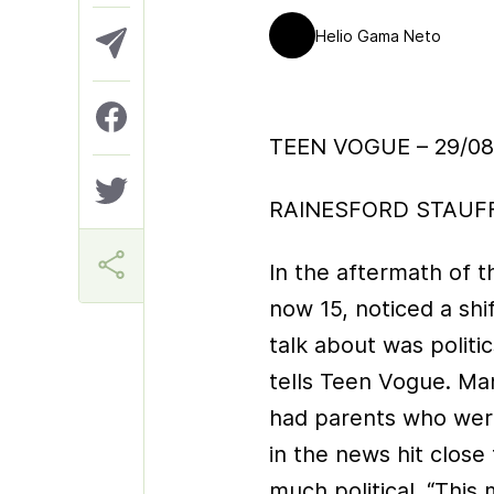
Helio Gama Neto
TEEN VOGUE – 29/08
RAINESFORD STAUF
In the aftermath of th
now 15, noticed a shif
talk about was politi
tells Teen Vogue. Man
had parents who wer
in the news hit close
much political. “This 