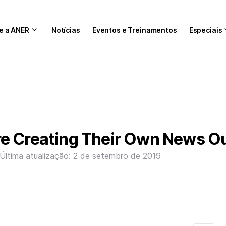
e a ANER
Notícias
Eventos e Treinamentos
Especiais
e Creating Their Own News Ou
Última atualização: 2 de setembro de 2019