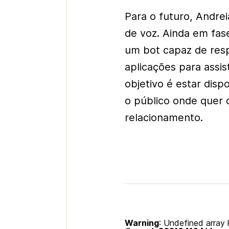
Para o futuro, Andre
de voz. Ainda em fas
um bot capaz de res
aplicações para assi
objetivo é estar disp
o público onde quer q
relacionamento.
Warning
: Undefined array k