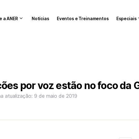
e a ANER
Notícias
Eventos e Treinamentos
Especiais
ões por voz estão no foco da 
ma atualização: 9 de maio de 2019