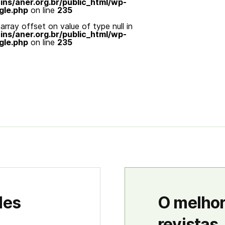
s/aner.org.br/public_html/wp-
gle.php
on line
235
array offset on value of type null in
s/aner.org.br/public_html/wp-
gle.php
on line
235
des
O melhor
revistas