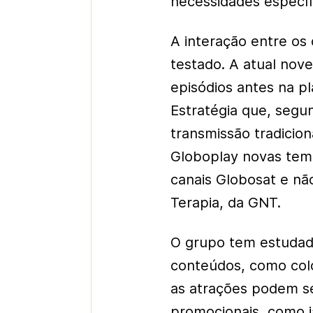
necessidades específ
A interação entre o
testado. A atual nove
episódios antes na p
Estratégia que, segu
transmissão tradicio
Globoplay novas tem
canais Globosat e nã
Terapia, da GNT.
O grupo tem estudado
conteúdos, como col
as atrações podem s
promocionais, como j