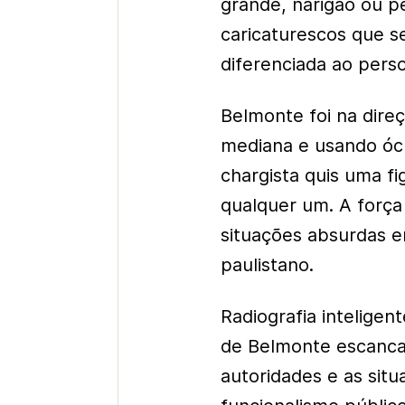
grande, narigão ou p
caricaturescos que s
diferenciada ao per
Belmonte foi na direç
mediana e usando ócu
chargista quis uma f
qualquer um. A forç
situações absurdas e
paulistano.
Radiografia intelige
de Belmonte escanca
autoridades e as situ