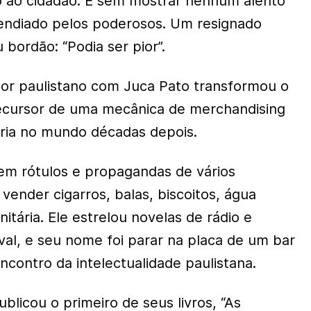
o ao cidadão. E sem mostrar nenhum alento
ipendiado pelos poderosos. Um resignado
 bordão: “Podia ser pior”.
itor paulistano com Juca Pato transformou o
cursor de uma mecânica de merchandising
ria no mundo décadas depois.
em rótulos e propagandas de vários
vender cigarros, balas, biscoitos, água
nitária. Ele estrelou novelas de rádio e
al, e seu nome foi parar na placa de um bar
ncontro da intelectualidade paulistana.
licou o primeiro de seus livros, “As