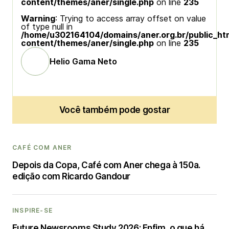
content/themes/aner/single.php
on line
235
Warning
: Trying to access array offset on value
of type null in
/home/u302164104/domains/aner.org.br/public_ht
content/themes/aner/single.php
on line
235
Helio Gama Neto
Você também pode gostar
CAFÉ COM ANER
Depois da Copa, Café com Aner chega à 150a.
edição com Ricardo Gandour
INSPIRE-SE
Future Newsrooms Study 2026: Enfim, o que há