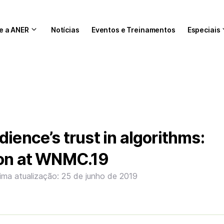
e a ANER
Notícias
Eventos e Treinamentos
Especiais
ience’s trust in algorithms:
ion at WNMC.19
tima atualização: 25 de junho de 2019