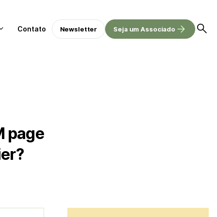
Contato
Newsletter
Seja um Associado
M page
ier?