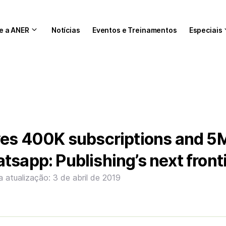
e a ANER
Notícias
Eventos e Treinamentos
Especiais
ives 400K subscriptions and 5
tsapp: Publishing’s next front
a atualização: 3 de abril de 2019