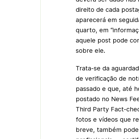
direito de cada post
aparecerá em seguida
quarto, em “informaçã
aquele post pode con
sobre ele.
Trata-se da aguarda
de verificação de not
passado e que, até h
postado no News Fee
Third Party Fact-chec
fotos e vídeos que r
breve, também poder