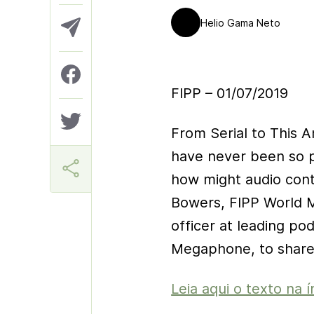
Helio Gama Neto
FIPP – 01/07/2019
From Serial to This A
have never been so po
how might audio con
Bowers, FIPP World M
officer at leading p
Megaphone, to share 
Leia aqui o texto na í