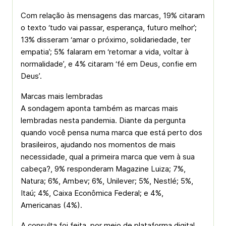
Com relação às mensagens das marcas, 19% citaram
o texto ‘tudo vai passar, esperança, futuro melhor’;
13% disseram ‘amar o próximo, solidariedade, ter
empatia’; 5% falaram em ‘retomar a vida, voltar à
normalidade’, e 4% citaram ‘fé em Deus, confie em
Deus’.
Marcas mais lembradas
A sondagem aponta também as marcas mais
lembradas nesta pandemia. Diante da pergunta
quando você pensa numa marca que está perto dos
brasileiros, ajudando nos momentos de mais
necessidade, qual a primeira marca que vem à sua
cabeça?, 9% responderam Magazine Luiza; 7%,
Natura; 6%, Ambev; 6%, Unilever; 5%, Nestlé; 5%,
Itaú; 4%, Caixa Econômica Federal; e 4%,
Americanas (4%).
A consulta foi feita, por meio de plataforma digital,