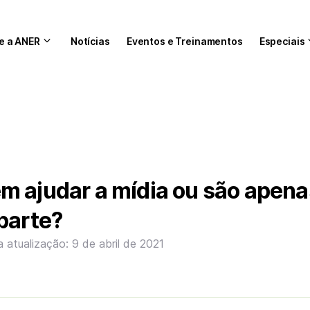
e a ANER
Notícias
Eventos e Treinamentos
Especiais
m ajudar a mídia ou são apen
parte?
a atualização: 9 de abril de 2021