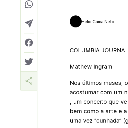
Helio Gama Neto
COLUMBIA JOURNALI
Mathew Ingram
Nos últimos meses, os
acostumar com um nov
, um conceito que v
bem como a arte e a 
uma vez “cunhada” (