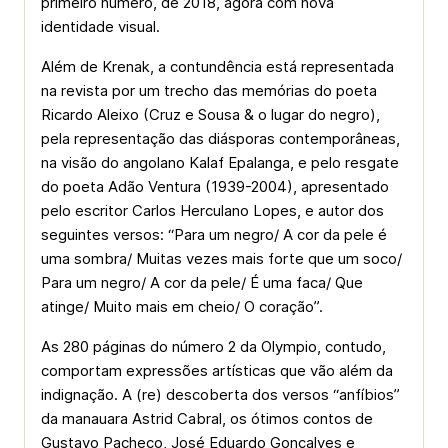
primeiro número, de 2018, agora com nova
identidade visual.
Além de Krenak, a contundência está representada
na revista por um trecho das memórias do poeta
Ricardo Aleixo (Cruz e Sousa & o lugar do negro),
pela representação das diásporas contemporâneas,
na visão do angolano Kalaf Epalanga, e pelo resgate
do poeta Adão Ventura (1939-2004), apresentado
pelo escritor Carlos Herculano Lopes, e autor dos
seguintes versos: “Para um negro/ A cor da pele é
uma sombra/ Muitas vezes mais forte que um soco/
Para um negro/ A cor da pele/ É uma faca/ Que
atinge/ Muito mais em cheio/ O coração”.
As 280 páginas do número 2 da Olympio, contudo,
comportam expressões artísticas que vão além da
indignação. A (re) descoberta dos versos “anfíbios”
da manauara Astrid Cabral, os ótimos contos de
Gustavo Pacheco, José Eduardo Gonçalves e