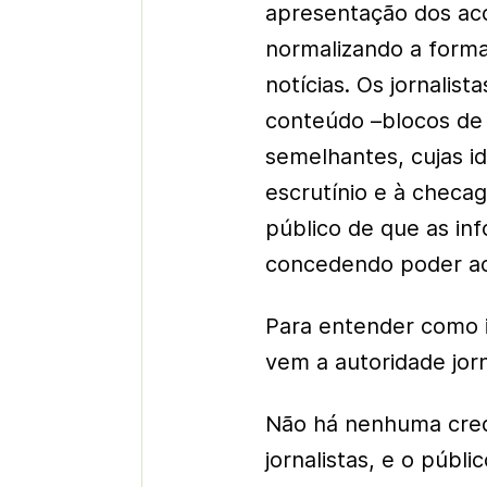
apresentação dos aco
normalizando a form
notícias. Os jornali
conteúdo –blocos de 
semelhantes, cujas i
escrutínio e à checa
público de que as inf
concedendo poder ao
Para entender como 
vem a autoridade jorn
Não há nenhuma crede
jornalistas, e o públ