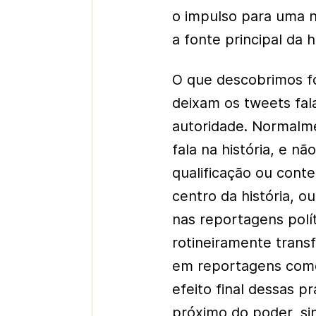
o impulso para uma n
a fonte principal da hi
O que descobrimos foi
deixam os tweets fal
autoridade. Normalme
fala na história, e n
qualificação ou cont
centro da história, o
nas reportagens polí
rotineiramente trans
em reportagens como 
efeito final dessas p
próximo do poder, sin