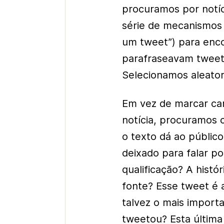
procuramos por notí
série de mecanismos 
um tweet”) para enco
parafraseavam tweets
Selecionamos aleator
Em vez de marcar car
notícia, procuramos 
o texto dá ao públic
deixado para falar p
qualificação? A histó
fonte? Esse tweet é 
talvez o mais importa
tweetou? Esta últim