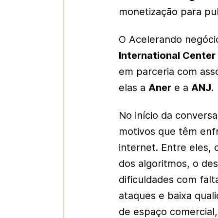
monetização para pub
O Acelerando negócio
International Center 
em parceria com asso
elas a
Aner
e a
ANJ
.
No início da convers
motivos que têm enfr
internet. Entre eles,
dos algoritmos, o des
dificuldades com fal
ataques e baixa qual
de espaço comercial