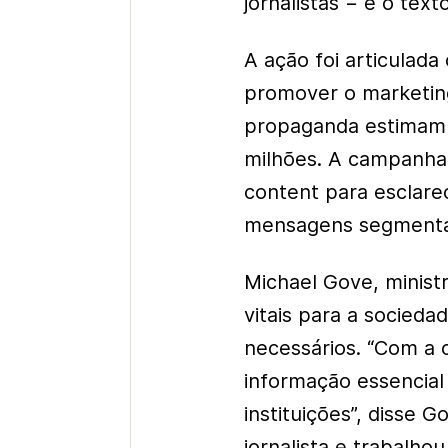
jornalistas − e o text
A ação foi articulad
promover o marketing 
propaganda estimam 
milhões. A campanha
content para esclare
mensagens segmenta
Michael Gove, ministr
vitais para a socieda
necessários. “Com a 
informação essencial
instituições”, disse G
jornalista e trabalho