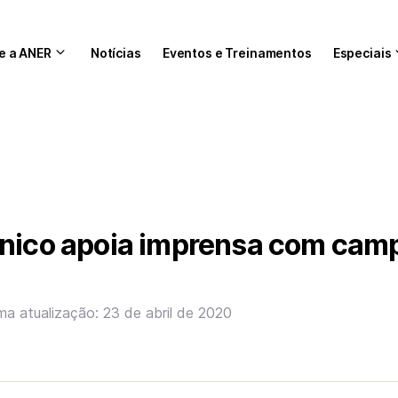
e a ANER
Notícias
Eventos e Treinamentos
Especiais
ânico apoia imprensa com ca
ima atualização: 23 de abril de 2020