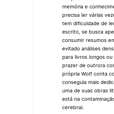
memória e conhecime
precisa ler várias v
tem dificuldade de le
escrito, se busca ap
consumir resumos em 
evitado análises den
para livros longos ou
prazer de outrora co
própria Wolf conta c
conseguia mais dedica
uma de suas obras lit
está na contaminação 
cerebral.