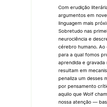
Com erudição literári
argumentos em nove c
linguagem mais próxim
Sobretudo nas primei
neurociência e descr
cérebro humano. Ao c
para a qual fomos p
aprendida e gravada 
resultam em mecanism
penaliza um desses m
por pensamento críti
aquilo que Wolf chama
nossa atenção — bas