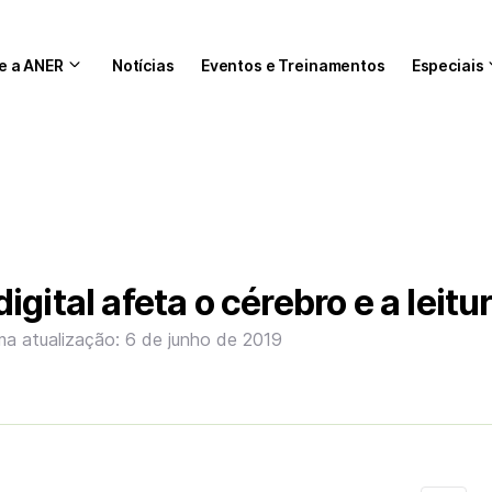
e a ANER
Notícias
Eventos e Treinamentos
Especiais
gital afeta o cérebro e a leitu
ma atualização: 6 de junho de 2019