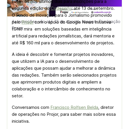
Estamos nos últimos dias para inscrições para a
segunda edição do
Codesinfo
: até 13 de setembro.
O Fundo de Inovação para o Jornalismo promovido
As inscrições vão até 13 de agosto. Imagem: Divulgação
pelo
Projor
com o apoio do Google News Initiative
Projor
(GNI) mira em soluções baseadas em inteligência
artificial para redações jornalísticas, dará mentoria e
até R$ 160 mil para o desenvolvimento de projetos.
A ideia é descobrir e fomentar projetos inovadores,
que utilizem a IA para o desenvolvimento de
aplicações que possam ajudar a melhorar a dinâmica
das redações. Também serão selecionados projetos
que aprimorem produtos digitais e ampliem a
colaboração e o intercâmbio de conhecimento no
setor.
Conversamos com
Francisco Rolfsen Belda
, diretor
de operações no Projor, para saber mais sobre essa
iniciativa.