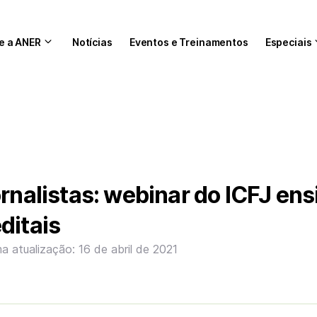
e a ANER
Notícias
Eventos e Treinamentos
Especiais
ornalistas: webinar do ICFJ ens
ditais
ma atualização: 16 de abril de 2021