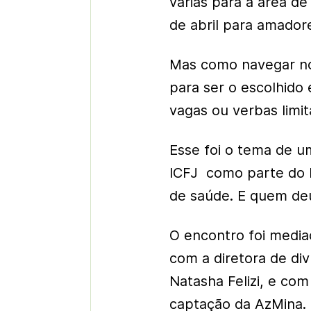
várias para a área d
de abril para amadore
Mas como navegar no 
para ser o escolhido
vagas ou verbas limi
Esse foi o tema de u
ICFJ como parte do 
de saúde. E quem deu 
O encontro foi media
com a diretora de divu
Natasha Felizi, e com
captação da AzMina.