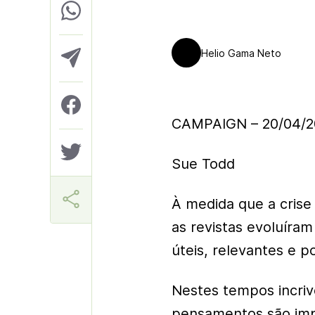
Helio Gama Neto
CAMPAIGN – 20/04/2
Sue Todd
À medida que a crise 
as revistas evoluíra
úteis, relevantes e po
Nestes tempos incri
pensamentos são imp