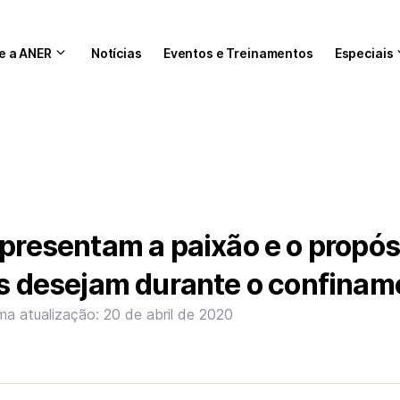
e a ANER
Notícias
Eventos e Treinamentos
Especiais
epresentam a paixão e o propós
es desejam durante o confinam
ima atualização: 20 de abril de 2020