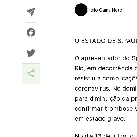
Helio Gama Neto
O ESTADO DE S.PAUL
O apresentador do S
Rio, em decorrência d
resistiu a complicaç
coronavírus. No domi
para diminuição da p
confirmar trombose v
em estado grave.
No dia 13 de julho, o