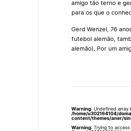
amigo tão terno e ge
para os que o conhec
Gerd Wenzel, 76 anos
futebol alemão, tamb
alemão). Por um amig
Warning
: Undefined array k
/home/u302164104/domain
content/themes/aner/sin
Warning
: Trying to access 