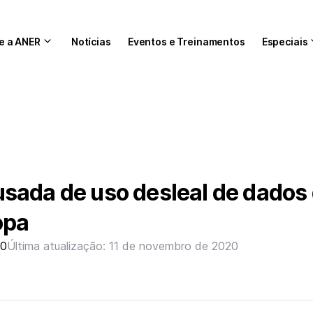
e a ANER
Notícias
Eventos e Treinamentos
Especiais
sada de uso desleal de dados
opa
20
Última atualização: 11 de novembro de 2020